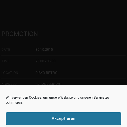
PROMOTION
DATE
30.10.2015
TIME
23.00 - 05.00
LOCATION
DISKO RETRO
ADDRESS
DELMHENHORST
Wir verwenden Cookies, um unsere Website und unseren Service zu
optimieren.
Akzeptieren