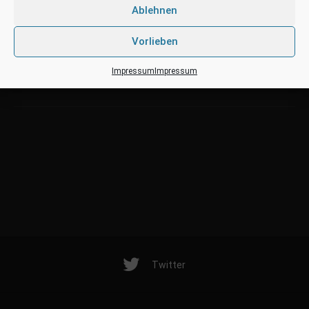
Ablehnen
Vorlieben
PREVIOUS EVENT
NEXT EVENT
Impressum
Impressum
FRIDAY THE 13.
DISKO RETRO (DELMENHORST)
Twitter