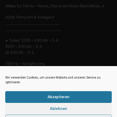
♪Main: DJ Territo – House, Charts and finest Black Music, ♪
♪Club: Party Hits & Schlager♪
__________________________
__________________________
_
►Ticket: 23:00 – 0:00 Uhr – 3,-€
00:01 – 4:30 Uhr – 5,-€
ab 4:30 Uhr – 3,-€
Ü30 Frei – All night Long
►Doors Open: 23:00 Uhr
Wir verwenden Cookies, um unsere Website und unseren Service zu
optimieren.
►Einlass: 18+
Akzeptieren
Quelle Bild:
FB
Ablehnen