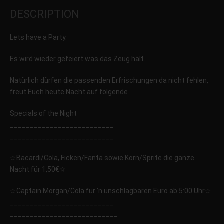
DESCRIPTION
Lets have a Party.
Es wird wieder gefeiert was das Zeug hält.
Natürlich dürfen die passenden Erfrischungen da nicht fehlen,
freut Euch heute Nacht auf folgende
Specials of the Night
__________________________
__________________________
☆Bacardi/Cola, Ficken/Fanta sowie Korn/Sprite die ganze
Nacht für 1,50€☆
☆Captain Morgan/Cola für ’n unschlagbaren Euro ab 5:00 Uhr☆
__________________________
__________________________
_