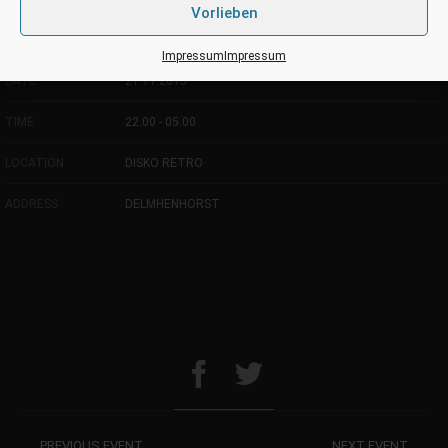
Vorlieben
PROMOTION
Impressum
Impressum
DATE
21.11.2015
TIME
22.00 - 05.00
LOCATION
DISKO RETRO
ADDRESS
DELMHENHORST
PREVIOUS EVENT
NEXT EVENT