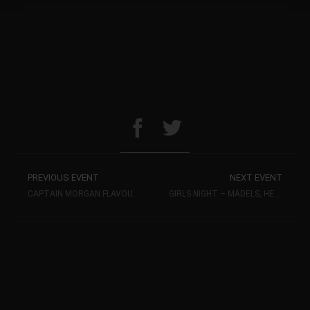
PREVIOUS EVENT
NEXT EVENT
CAPTAIN MORGAN FLAVOUR NIGHT
GIRLS NIGHT – MÄDELS, HEUTE IST EURE NACHT