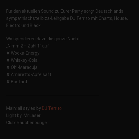
Für den aktuellen Sound zu Eurer Party sorgt Deutschlands
sympathischste Ibiza-Leihgabe DJ Territo mit Charts, House,
Electro und Black.
Wir spendieren dazu die ganze Nacht
„Nimm 2 – Zahl 1“ auf
✘ Wodka-Energy
✘ Whiskey-Cola
✘ Oh!-Maracuja
✘ Amaretto-Apfelsaft
✘ Bastard
──────────────────────────
────
Main: all styles by
DJ Territo
Light by: Mr.Laser
Club: Raucherlounge