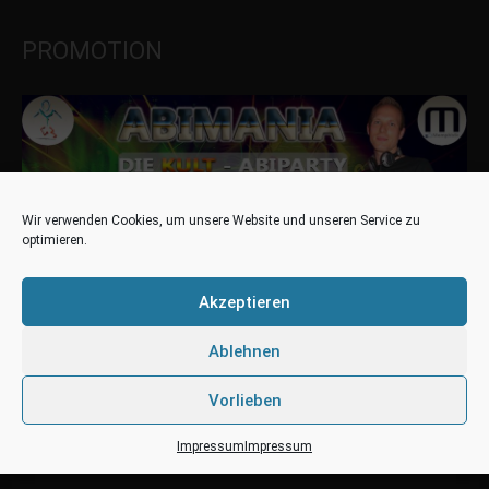
PROMOTION
Wir verwenden Cookies, um unsere Website und unseren Service zu
optimieren.
Akzeptieren
DATE
13.06.2015
Ablehnen
TIME
22.00 - 05.00
LOCATION
MEMPHIS
Vorlieben
ADDRESS
STEINFURT
Impressum
Impressum