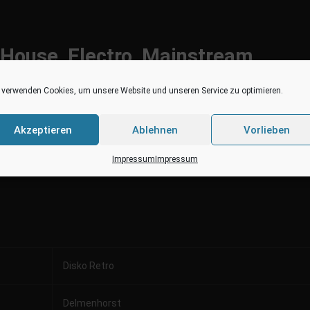
 House, Electro, Mainstream,
 Music so richtig einheizen !
 verwenden Cookies, um unsere Website und unseren Service zu optimieren.
Akzeptieren
Ablehnen
Vorlieben
Impressum
Impressum
Disko Retro
Delmenhorst