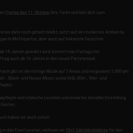
 am
Freitag den 11. Oktober
ihre Türen und lädt dich zum
e bis dato noch geheim bleibt, setzt auf ein modernes Ambiente,
vagante Mottopartys, aber auch auf bekannte Gesichter.
ab 18 Jahren gewährt wird, kommt man Freitags mit
rag auch ab 16 Jahren in den neuen Partytempel.
mack gibt es die richtige Musik auf 3 Areas und insgesamt 1.000 qm.
sh- , Black- und House-Music sowie RnB, 80er-, 90er- und
aylist.
gepflegte und stylische Location und erwarten dieselbe Einstellung
 Gästen.
uch haben wir auch schon:
ag in das Event posten, verlosen wir
50×1 Gästelisteplätze
für den