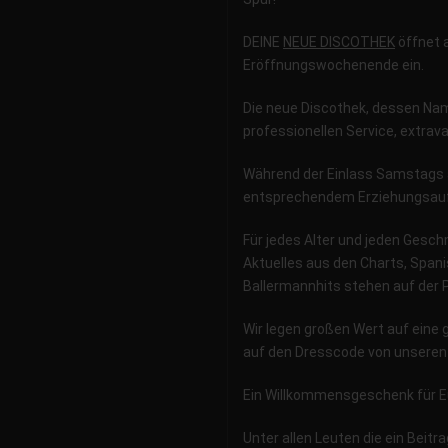
DEINE
NEUE DISCOTHEK
öffnet
Eröffnungswochenende ein.
Die neue Discothek, dessen Nam
professionellen Service, extra
Während der Einlass Samstags 
entsprechendem Erziehungsauft
Für jedes Alter und jeden Gesch
Aktuelles aus den Charts, Spani
Ballermannhits stehen auf der Pl
Wir legen großen Wert auf eine 
auf den Dresscode von unseren
Ein Willkommensgeschenk für E
Unter allen Leuten die ein Beitr