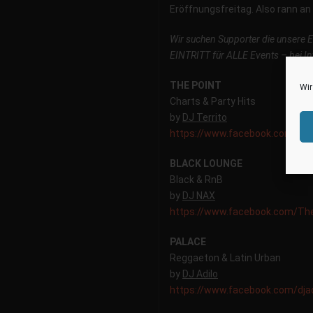
Eröffnungsfreitag. Also rann an
Wir suchen Supporter die unsere 
EINTRITT für ALLE Events – bei In
THE POINT
Wir
Charts & Party Hits
by
DJ Territo
https://www.facebook.com/
Dee
BLACK LOUNGE
Black & RnB
by
DJ NAX
https://www.facebook.com/
Th
PALACE
Reggaeton & Latin Urban
by
DJ Adilo
https://www.facebook.com/
dja