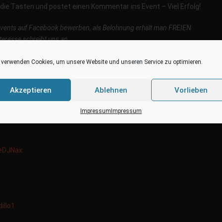
 die Tasten und postet einen Kommentar ins Event – Viel Erfolg!
Events auf Facebook bewerben, als Belohnung erhält man FREIEN
teresse schreibt uns an.
 verwenden Cookies, um unsere Website und unseren Service zu optimieren.
Akzeptieren
Ablehnen
Vorlieben
JayTerrito
Impressum
Impressum
eDJNax
dillo1