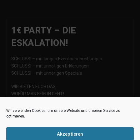
1€ PARTY – DIE
ESKALATION!
SCHLUSS! – mit langen Eventbeschreibungen
SCHLUSS! – mit unnötigen Erklärungen
SCHLUSS! – mit unnötigen Specials
WIR BIETEN EUCH DAS,
WÖFÜR MAN FEIERN GEHT!
GÜNSTIGERER EINTRITT!
Wir verwenden Cookies, um unsere Website und unseren Service zu
optimieren.
Zeige dein Handy mit der
Facebook Zusage an der
Akzeptieren
Kasse und zahle 1€ Eintritt!