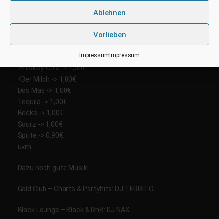
(bis 22:30)
Ablehnen
ALLE OFFENEN GETRÄNKE 1€
Vorlieben
Jägermeister-Fanta -> 1,00€
Impressum
Impressum
Vodka-Energy -> 1,00€
Whiskey-Cola -> 1,00€
43er Milch -> 1,00€
Dos Mas -> 1,00€
Tequila -> 1,00€
Becks -> 1,00€
Sourz -> 1,00€
Sprite -> 0,90€
uvm.
Dazu noch gute Musik:
Gold Club – Charts & Partyhits: DJ TERRITO
Black Lounge – Black & RnB: DJ NAX