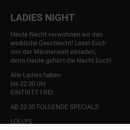
LADIES NIGHT
Heute Nacht verwöhnen wir das
weibliche Geschlecht! Lasst Euch
von der Männerwelt einladen,
denn Heute gehört die Nacht Euch!
Alle Ladies haben
bis 22:30 Uhr
EINTRITT FREI.
AB 22:30 FOLGENDE SPECIALS:
LOLLYS