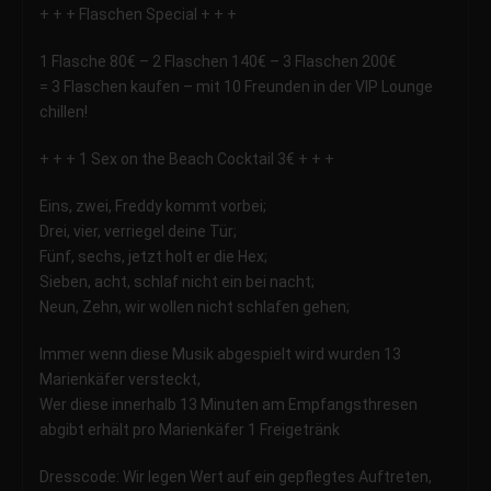
+ + + Flaschen Special + + +
1 Flasche 80€ – 2 Flaschen 140€ – 3 Flaschen 200€
= 3 Flaschen kaufen – mit 10 Freunden in der VIP Lounge
chillen!
+ + + 1 Sex on the Beach Cocktail 3€ + + +
Eins, zwei, Freddy kommt vorbei;
Drei, vier, verriegel deine Tür;
Fünf, sechs, jetzt holt er die Hex;
Sieben, acht, schlaf nicht ein bei nacht;
Neun, Zehn, wir wollen nicht schlafen gehen;
Immer wenn diese Musik abgespielt wird wurden 13
Marienkäfer versteckt,
Wer diese innerhalb 13 Minuten am Empfangsthresen
abgibt erhält pro Marienkäfer 1 Freigetränk
Dresscode: Wir legen Wert auf ein gepflegtes Auftreten,