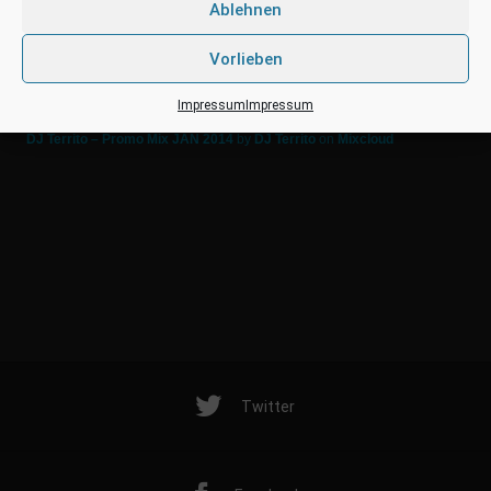
Ablehnen
Vorlieben
Impressum
Impressum
DJ Territo – Promo Mix JAN 2014
by
DJ Territo
on
Mixcloud
Twitter