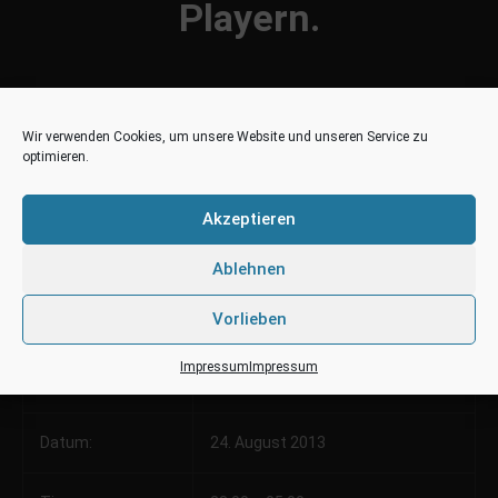
Playern.
Let´z Rock
Wir verwenden Cookies, um unsere Website und unseren Service zu
optimieren.
Akzeptieren
Infos:
Ablehnen
Vorlieben
Location:
Kulturhalle Vamos
Impressum
Impressum
Ort:
Lüneburg
Datum:
24. August 2013