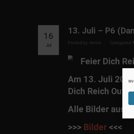
13. Juli – P6 (Da
16
Posted by: territo
Categories:
Jul
Am 13. Juli 201
Wir
Dich Reich Outdo
Alle Bilder aus 
>>>
Bilder
<<<