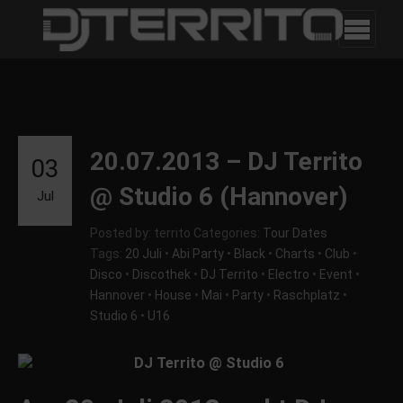
20.07.2013 – DJ Territo
03
@ Studio 6 (Hannover)
Jul
Posted by: territo
Categories:
Tour Dates
Tags:
20 Juli
•
Abi Party
•
Black
•
Charts
•
Club
•
Disco
•
Discothek
•
DJ Territo
•
Electro
•
Event
•
Hannover
•
House
•
Mai
•
Party
•
Raschplatz
•
Studio 6
•
U16