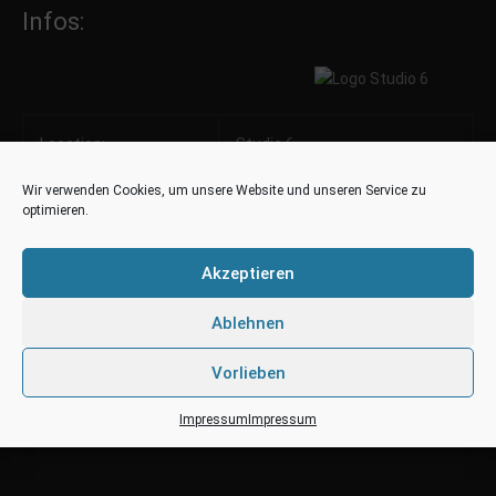
Infos:
Location:
Studio 6
Wir verwenden Cookies, um unsere Website und unseren Service zu
Ort:
Hannover
optimieren.
Datum:
20.07.2013
Akzeptieren
Ablehnen
Time:
22:00 – 06:00
Vorlieben
Link:
Studio 6
Impressum
Impressum