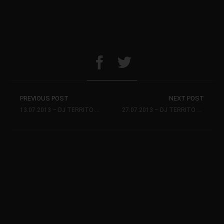
PREVIOUS POST
NEXT POST
13.07.2013 – DJ TERRITO @ P6 (DANNENBERG) – FEIER DICH REICH OUTDOOR XXL
27.07.2013 – DJ TERRITO @ STUDIO 6 (HANNOVER)