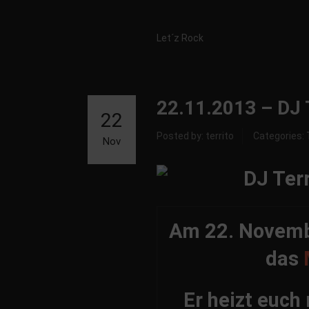
Let´z Rock
22.11.2013 – DJ 
22
Posted by: territo
Categories:
Nov
Am 22. Novemb
das
Er heizt euch