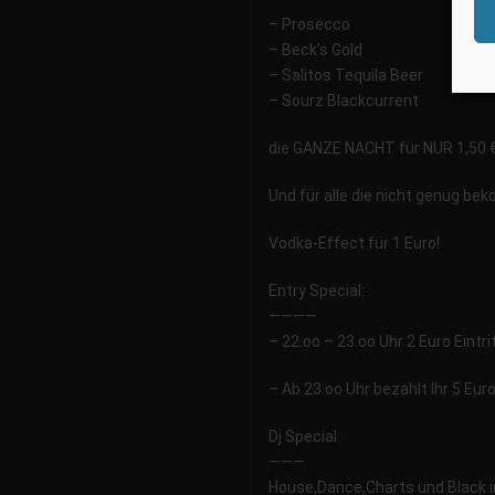
– Prosecco
– Beck’s Gold
– Salitos Tequila Beer
– Sourz Blackcurrent
die GANZE NACHT für NUR 1,50 €u
Und für alle die nicht genug be
Vodka-Effect für 1 Euro!
Entry Special:
————
– 22.oo – 23.oo Uhr 2 Euro Eintrit
– Ab 23.oo Uhr bezahlt Ihr 5 Euro 
Dj Special:
———
House,Dance,Charts und Black in