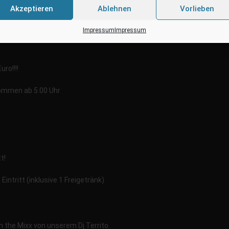
Akzeptieren
Ablehnen
Vorlieben
Impressum
Impressum
ro!!!!
kommen ab 5.00 Uhr
t!
Eintritt (inklusive 1 Freigetränk)
 the Mixx von unserem Dj Territo.