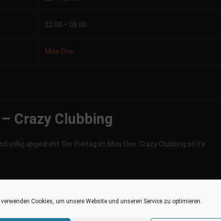
22:00 – 06:00
Mixx One
 – Crazy Clubbing
 völlig abgedreht. Der Freitag im Mixx One. Crazy Clubbing at it’s
 verwenden Cookies, um unsere Website und unseren Service zu optimieren.