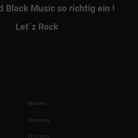
 Black Music so richtig ein !
Let´z Rock
Mixx One
Bückeburg
22.11.2013