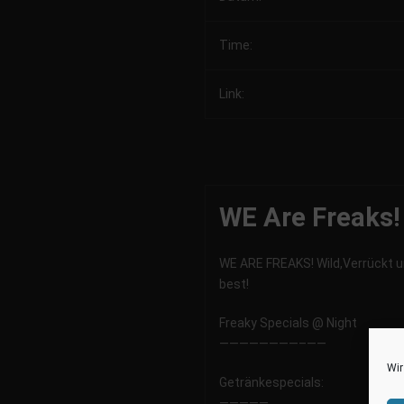
Time:
Link:
WE Are Freaks!
WE ARE FREAKS! Wild,Verrückt und
best!
Freaky Specials @ Night
————————–
——
Wir
Getränkespecials:
—————