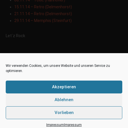
08.11.14 – Toxic (Hannover)
15.11.14 – Retro (Delmenhorst)
21.11.14 – Retro (Delmenhorst)
29.11.14 – Memphis (Steinfurt)
Let´z Rock
Wir verwenden Cookies, um unsere Website und unseren Service zu
optimieren.
Akzeptieren
PREVIOUS POST
NEXT POST
PLATZ 1 FÜR „DIRTY BEATZ“ IN DEN BRITISH DANCE CHARTS
OUT NOW – HOUSE KINGDOM VOL. 5
Ablehnen
Vorlieben
Impressum
Impressum